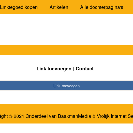
Linktegoed kopen
Artikelen
Alle dochterpagina's
Link toevoegen
Contact
Link toevoegen
ight © 2021 Onderdeel van
BaakmanMedia
&
Vrolijk Internet S